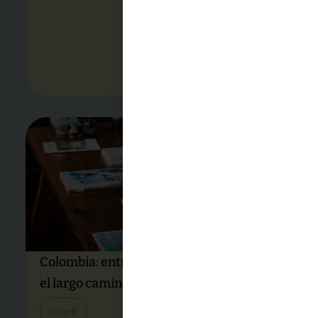
Colombia: entre la guerra y la esperanza,
el largo camino hacia la paz – Oct. 2025
más