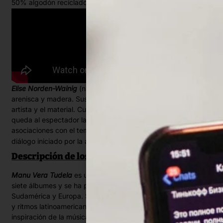
@hiloandart
50% algodón reciclado). (INSTAGRAM:
)
Elise Norden-Wainig
(nacida en Austria) trabaja con mármol,
arenisca y madera. Sus obras surgen de un diálogo entre la
artista y el material. Cuando se evitan las formas concretas,
queda al espectador la libertad de dejar fluir sus
asociaciones con el tema elegido y retomar así de nuevo el
www.steinundholz.at
diálogo iniciado por la artista. (
)
Descripción de los músicos:
Manu Vera Tudela
es un cantautor peruano. Ha publicado
siete álbumes y se ha presentado en varios países de
Sudamérica y Europa. Su estilo musical se basa en canciones
y ritmos latinoamericanos, así como en el jazz y el pop. La
inspiración de la música de Manu Vera Tudela son los