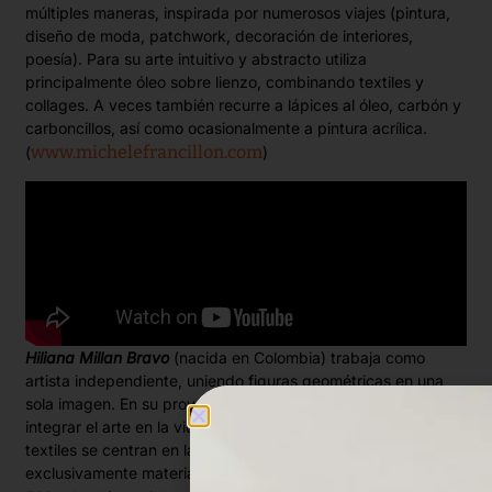
múltiples maneras, inspirada por numerosos viajes (pintura,
diseño de moda, patchwork, decoración de interiores,
poesía). Para su arte intuitivo y abstracto utiliza
principalmente óleo sobre lienzo, combinando textiles y
collages. A veces también recurre a lápices al óleo, carbón y
carboncillos, así como ocasionalmente a pintura acrílica.
www.michelefrancillon.com
(
)
Hiliana Millan Bravo
(nacida en Colombia) trabaja como
artista independiente, uniendo figuras geométricas en una
sola imagen. En su proyecto HILO AND ART se propone
integrar el arte en la vida cotidiana de la vestimenta. Sus
textiles se centran en la sostenibilidad, utilizando
exclusivamente materiales naturales (50% algodón orgánico,