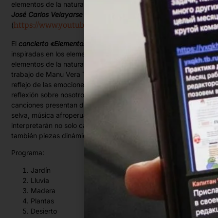
elementos de la naturaleza. Aquí se presenta en dúo con
José Carlos Velayarse
en un formato acústico e íntimo.
https://www.youtube.com/@manuveratudela
(
)
El
concierto «Elementos»
es una serie de canciones
inspiradas en los elementos de la naturaleza y su fuerza. Los
elementos de la naturaleza son una parte fundamental del
trabajo de Manu Vera Tudela, ya que se consideran un
reflejo de las emociones humanas y un medio para la
reflexión sobre nosotros mismos. Musicalmente, las
canciones presentan diferentes ritmos (de los Andes, de la
selva, música afroperuana, pero también pop). Se
interpretarán no solo canciones emotivas y reflexivas, sino
también piezas dinámicas y alegres.
Programa:
Jardín
Lluvia
Madera
Plantas
Desierto